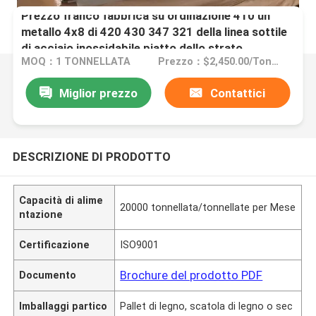
Prezzo franco fabbrica su ordinazione 410 un
metallo 4x8 di 420 430 347 321 della linea sottile
di acciaio inossidabile piatto dello strato
MOQ：1 TONNELLATA
Prezzo：$2,450.00/Tons 10-999 Tons
Miglior prezzo
Contattici
DESCRIZIONE DI PRODOTTO
Capacità di alime
20000 tonnellata/tonnellate per Mese
ntazione
Certificazione
ISO9001
Brochure del prodotto PDF
Documento
Imballaggi partico
Pallet di legno, scatola di legno o sec