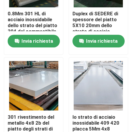
0.8Mm 301 HL di
Duplex di SEDERE di
Su di noi
acciaio inossidabile
spessore del piatto
dello strato del piatto
5X10 20mm dello
304 del commestibile
strato di acciaio
Visita alla fabbrica
304L 316
inossidabile di Sus304
Invia richiesta
Invia richiesta
321h
Controllo della qualità
Contattaci
Chiedi un preventivo
Bobina di acciaio inossidabile
301 rivestimento del
lo strato di acciaio
metallo 4x8 2b del
inossidabile 409 420
piatto degli strati di
placca 5Mm 4x8
striscia di acciaio inossidabile