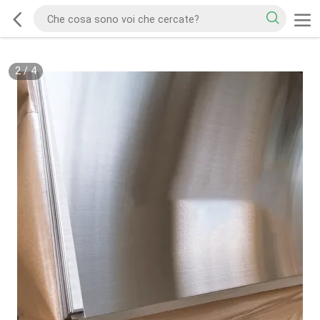
2
/
4