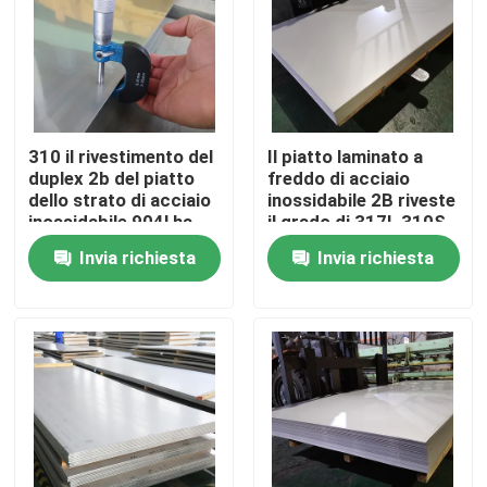
310 il rivestimento del
Il piatto laminato a
duplex 2b del piatto
freddo di acciaio
dello strato di acciaio
inossidabile 2B riveste
inossidabile 904l ha
il grado di 317L 310S
laminato a freddo
431
Invia richiesta
Invia richiesta
0.2Mm
Casa.
Prodotti
Video