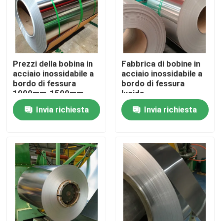
Prodotti
Video
Prezzi della bobina in
Fabbrica di bobine in
acciaio inossidabile a
acciaio inossidabile a
bordo di fessura
bordo di fessura
Bobina di acciaio inossidabile
1000mm-1500mm
lucida
Standard ASTM / EN
Invia richiesta
Invia richiesta
striscia di acciaio inossidabile
Piatto dello strato di acciaio inossidabile
strato decorativo di acciaio inossidabile
Acciaio inossidabile resistente all' ingiallimento