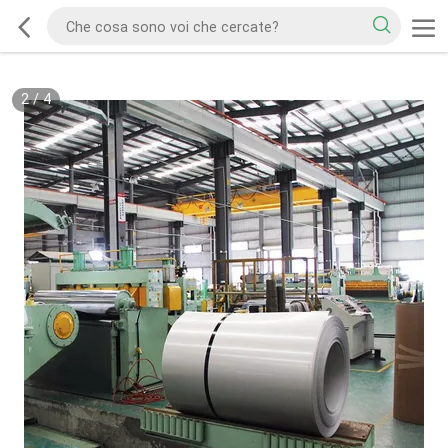
2
/
4