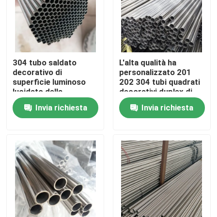
Prodotti
Video
304 tubo saldato
L'alta qualità ha
decorativo di
personalizzato 201
superficie luminoso
202 304 tubi quadrati
Bobina di acciaio inossidabile
lucidato della
decorativi duplex di
metropolitana di
acciaio inossidabile
Invia richiesta
Invia richiesta
acciaio inossidabile di
striscia di acciaio inossidabile
304L 100mm 110mm
Piatto dello strato di acciaio inossidabile
strato decorativo di acciaio inossidabile
Acciaio inossidabile resistente all' ingiallimento