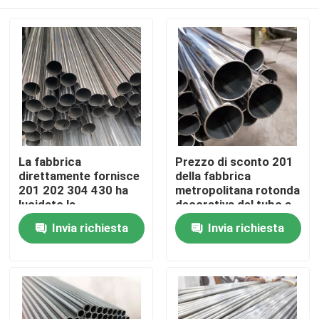
La fabbrica
Prezzo di sconto 201
direttamente fornisce
della fabbrica
201 202 304 430 ha
metropolitana rotonda
lucidato la
decorativa del tubo a
metropolitana
2,5 pollici di acciaio
Casa
Invia richiesta
Invia richiesta
decorativa saldata ed i
inossidabile 202 304
tubi di acciaio
304l
inossidabile
Chi siamo
Contatti