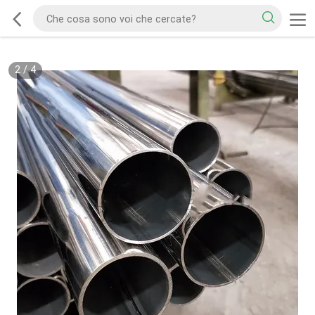
2
/
4