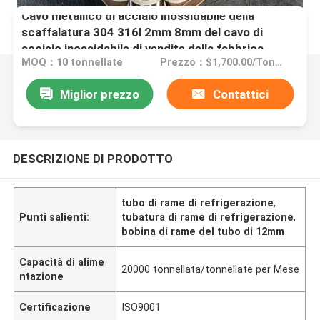
Cavo metallico di acciaio inossidabile della
scaffalatura 304 316l 2mm 8mm del cavo di
acciaio inossidabile di vendite della fabbrica
MOQ：10 tonnellate
Prezzo：$1,700.00/Tons 10-99 Tons
Miglior prezzo
Contattici
DESCRIZIONE DI PRODOTTO
tubo di rame di refrigerazione
,
Punti salienti:
tubatura di rame di refrigerazione
,
bobina di rame del tubo di 12mm
Capacità di alime
20000 tonnellata/tonnellate per Mese
ntazione
Certificazione
ISO9001