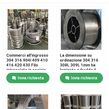
Commerci all'ingrosso
La dimensione su
304 316 904l 409 410
ordinazione 304 316
416 420 430 Filo
308L 309L 1mm ha
intrecciato in acciaio
laminato a freddo il
inossidabile da 12 mm
cavo di saldatura di
Casa
Invia richiesta
Invia richiesta
acciaio inossidabile
Chi siamo
Contatti