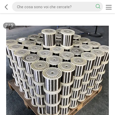
2
/
5