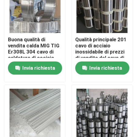
Prodotti
Video
Buona qualità di
Qualità principale 201
vendita calda MIG TIG
cavo di acciaio
Er308L 304 cavo di
inossidabile di prezzi
Bobina di acciaio inossidabile
saldatura di acciaio
di vendita del cavo di
inossidabile 316 316l
saldatura di acciaio
Invia richiesta
Invia richiesta
inossidabile 304 316L
striscia di acciaio inossidabile
buon
Piatto dello strato di acciaio inossidabile
strato decorativo di acciaio inossidabile
Acciaio inossidabile resistente all' ingiallimento