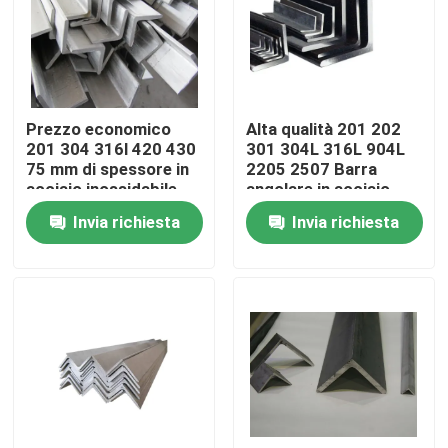
Prodotti
Video
Prezzo economico
Alta qualità 201 202
201 304 316l 420 430
301 304L 316L 904L
75 mm di spessore in
2205 2507 Barra
Bobina di acciaio inossidabile
acciaio inossidabile
angolare in acciaio
spazzolato Mens
inossidabile laminata a
Invia richiesta
Invia richiesta
Angle Bar
freddo da uomo
striscia di acciaio inossidabile
Piatto dello strato di acciaio inossidabile
strato decorativo di acciaio inossidabile
Acciaio inossidabile resistente all' ingiallimento