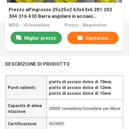
Prezzo all'ingrosso 25x25x2 63x63x6 201 202
304 316 430 Barra angolare in acciaio
inossidabile laminata a freddo
MOQ：10 tonnellate
Prezzo：Negotiation
Miglior prezzo
Contattici
DESCRIZIONE DI PRODOTTO
piatto di acciaio dolce di 10mm
,
Punti salienti:
piatto di acciaio dolce di 12mm
,
piatto di acciaio dolce di 15mm
Capacità di alime
20000 tonnellata/tonnellate per Mese
ntazione
Certificazione
ISO9001