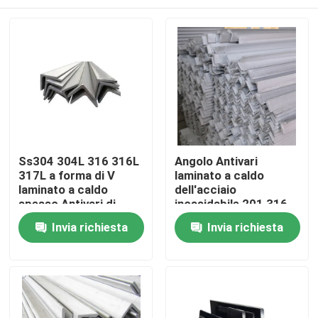
Ss304 304L 316 316L
Angolo Antivari
317L a forma di V
laminato a caldo
laminato a caldo
dell'acciaio
spesso Antivari di
inossidabile 201 316
angolo laminato a
304 321 310S 309S
Casa
Invia richiesta
Invia richiesta
caldo dell'acciaio
per le signore
inossidabile
Chi siamo
Contatti