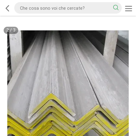
2
/
3