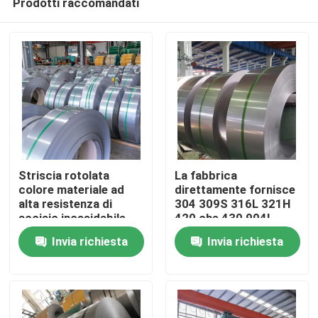
Prodotti raccomandati
Striscia rotolata
La fabbrica
colore materiale ad
direttamente fornisce
alta resistenza di
304 309S 316L 321H
acciaio inossidabile
420 che 430 904L
Casa.
201 202 304 316 416
hanno laminato a
Invia richiesta
Invia richiesta
904L per la
freddo la striscia di
decorazione
precisione di acciaio
Prodotti
inossidabile
Video