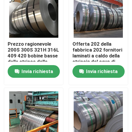
Su di noi
Visita alla fabbrica
Prezzo ragionevole
Offerta 202 della
200S 300S 321H 316L
fabbrica 202 fornitori
Controllo della qualità
409 420 bobine basse
laminati a caldo della
delle strisce della
striscia del cavo di
primavera di acciaio
acciaio inossidabile
Invia richiesta
Invia richiesta
Contattaci
inossidabile 904L
dello spessore 309S
316 316L
Chiedi un preventivo
Bobina di acciaio inossidabile
striscia di acciaio inossidabile