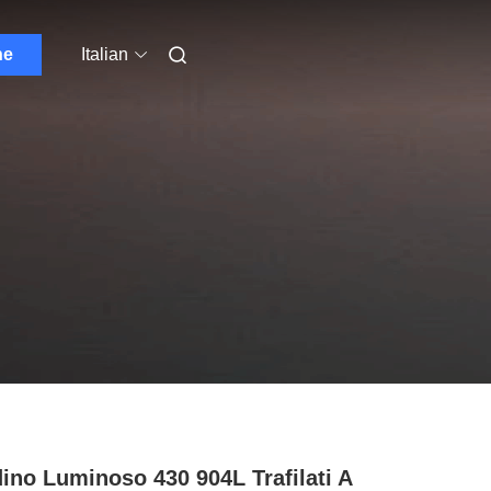
ne
Italian
ino Luminoso 430 904L Trafilati A