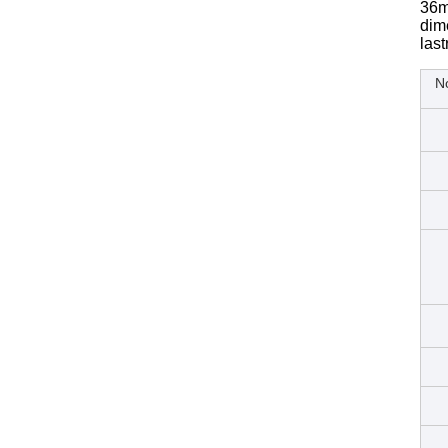
36m
dim
last
N