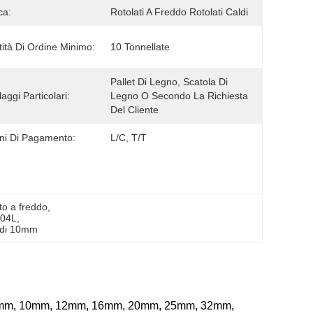
ca:
Rotolati A Freddo Rotolati Caldi
ità Di Ordine Minimo:
10 Tonnellate
Pallet Di Legno, Scatola Di 
aggi Particolari:
Legno O Secondo La Richiesta 
Del Cliente
ni Di Pagamento:
L/C, T/T
ato a freddo
, 
904L
, 
o di 10mm
ome 8mm, 10mm, 12mm, 16mm, 20mm, 25mm, 32mm,