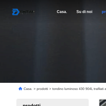
Casa.
Su di noi
pr
Casa.
>
prodotti
>
tondino luminoso 430 904L trafilat
prodotti