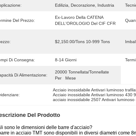
plicazione:
Edilizia, Decorazione, Industria
Tecni
Ex-Lavoro Della CATENA 
ermine Del Prezzo:
Quant
DELL'OROLOGIO Del CIF CFR
rezzo:
$2,150.00/Tons 10-999 Tons
Imball
empi Di Consegna:
8-14 Giorni
Termi
20000 Tonnellata/tonnellate 
pacità Di Alimentazione:
Per   Mese
Acciaio inossidabile Antivari luminoso trafil
idenziare:
Acciaio inossidabile Antivari luminoso 430 
acciaio inossidabile 2507 Antivari luminos
escrizione Del Prodotto
li sono le dimensioni delle barre d'acciaio?
barre in acciaio TMT sono disponibili in diversi diametri c