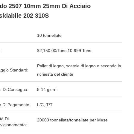
do 2507 10mm 25mm Di Acciaio
sidabile 202 310S
10 tonnellate
:
$2,150.00/Tons 10-999 Tons
Pallet di legno, scatola di legno o secondo la
aggio Standard:
richiesta del cliente
o Di Consegna:
8-14 giorni
 Di Pagamento:
L/C, T/T
tà Di
20000 tonnellata/tonnellate per Mese
vigionamento: