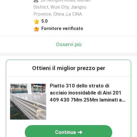
28 Nongshi Road, Xishan
District, Wuxi City, Jiangsu
Province, China ,La CINA
5.0
Fornitore verificato
Osservi più
Ottieni il miglior prezzo per
Piatto 310 dello strato di
acciaio inossidabile di Aisi 201
409 430 7Mm 25Mm laminati a
caldo
Continua