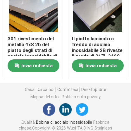
Piatto dello strato di acciaio inossidabile
strato decorativo di acciaio inossidabile
301 rivestimento del
Il piatto laminato a
metallo 4x8 2b del
freddo di acciaio
piatto degli strati di
inossidabile 2B riveste
Acciaio inossidabile resistente all' ingiallimento
acciaio inossidabile di
il grado di 317L 310S
309S 310S
431
Invia richiesta
Invia richiesta
Acciaio inossidabile antibatterico
Auto-pulizia in acciaio inossidabile
Casa
Circa noi
Contattaci
Desktop Site
Mappa del sito
Politica sulla privacy
Tubo saldato di acciaio inossidabile
Qualità
Bobina di acciaio inossidabile
Fabbrica
Tondino di acciaio inossidabile
cinese.Copyright © 2026 Wuxi TAIDING Stainless