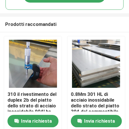
Prodotti raccomandati
Casa.
310 il rivestimento del
0.8Mm 301 HL di
duplex 2b del piatto
acciaio inossidabile
dello strato di acciaio
dello strato del piatto
Prodotti
inossidabile 904l ha
304 del commestibile
laminato a freddo
304L 316
Invia richiesta
Invia richiesta
0.2Mm
Video