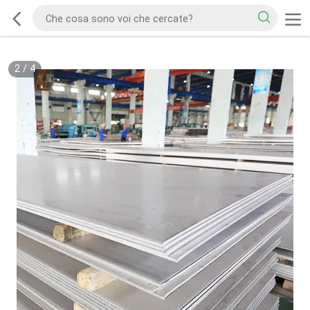
2
/
4