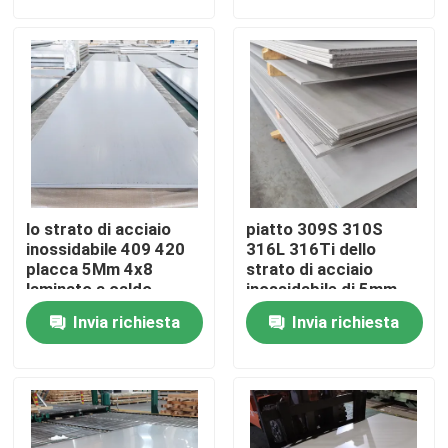
Su di noi
Visita alla fabbrica
Controllo della qualità
lo strato di acciaio
piatto 309S 310S
Contattaci
inossidabile 409 420
316L 316Ti dello
placca 5Mm 4x8
strato di acciaio
laminato a caldo
inossidabile di 5mm
10Mm
6Mm laminato a caldo
Chiedi un preventivo
Invia richiesta
Invia richiesta
Bobina di acciaio inossidabile
striscia di acciaio inossidabile