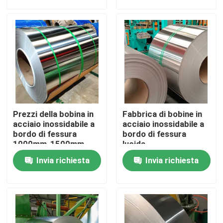
Su di noi
Visita alla fabbrica
Controllo della qualità
Prezzi della bobina in
Fabbrica di bobine in
Contattaci
acciaio inossidabile a
acciaio inossidabile a
bordo di fessura
bordo di fessura
1000mm-1500mm
lucida
Standard ASTM / EN
Chiedi un preventivo
Invia richiesta
Invia richiesta
Bobina di acciaio inossidabile
striscia di acciaio inossidabile