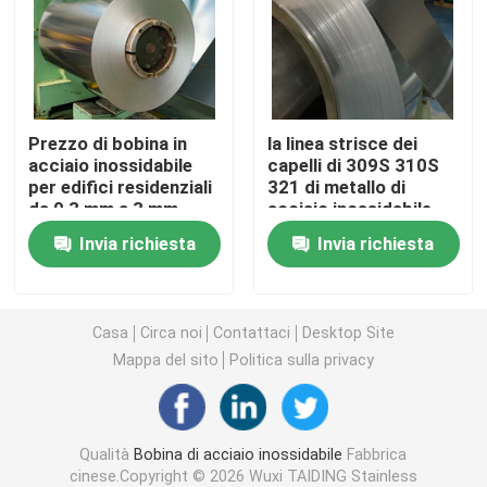
Piatto dello strato di acciaio inossidabile
strato decorativo di acciaio inossidabile
Prezzo di bobina in
la linea strisce dei
acciaio inossidabile
capelli di 309S 310S
per edifici residenziali
321 di metallo di
Acciaio inossidabile resistente all' ingiallimento
da 0,3 mm a 3 mm
acciaio inossidabile
Certificato SGS
arrotola 416 420 430
Invia richiesta
Invia richiesta
laminate a freddo
Acciaio inossidabile antibatterico
Auto-pulizia in acciaio inossidabile
Casa
Circa noi
Contattaci
Desktop Site
Mappa del sito
Politica sulla privacy
Tubo saldato di acciaio inossidabile
Qualità
Bobina di acciaio inossidabile
Fabbrica
Tondino di acciaio inossidabile
cinese.Copyright © 2026 Wuxi TAIDING Stainless