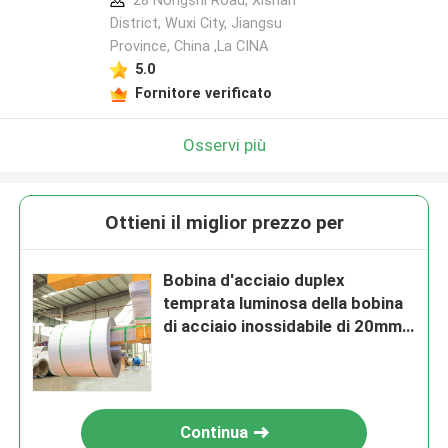
28 Nongshi Road, Xishan
District, Wuxi City, Jiangsu
Province, China ,La CINA
5.0
Fornitore verificato
Osservi più
Ottieni il miglior prezzo per
Bobina d'acciaio duplex
temprata luminosa della bobina
di acciaio inossidabile di 20mm
ss 304
Continua