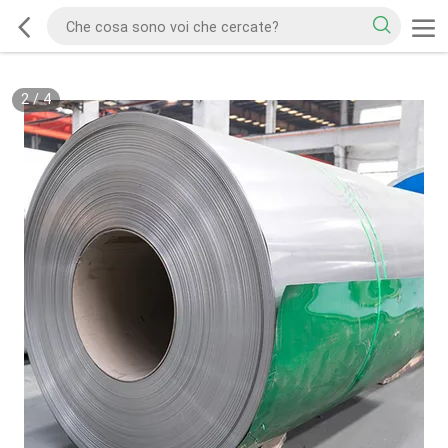
2
/
4