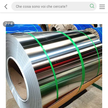
2
/
4