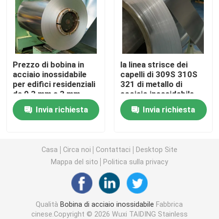
Piatto dello strato di acciaio inossidabile
strato decorativo di acciaio inossidabile
Prezzo di bobina in
la linea strisce dei
acciaio inossidabile
capelli di 309S 310S
per edifici residenziali
321 di metallo di
Acciaio inossidabile resistente all' ingiallimento
da 0,3 mm a 3 mm
acciaio inossidabile
Certificato SGS
arrotola 416 420 430
Invia richiesta
Invia richiesta
laminate a freddo
Acciaio inossidabile antibatterico
Auto-pulizia in acciaio inossidabile
Casa
Circa noi
Contattaci
Desktop Site
Mappa del sito
Politica sulla privacy
Tubo saldato di acciaio inossidabile
Qualità
Bobina di acciaio inossidabile
Fabbrica
Tondino di acciaio inossidabile
cinese.Copyright © 2026 Wuxi TAIDING Stainless