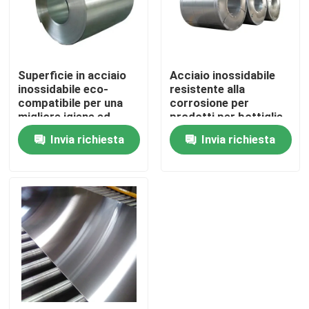
Prodotti
Superficie in acciaio
Acciaio inossidabile
Video
inossidabile eco-
resistente alla
compatibile per una
corrosione per
migliore igiene ed
prodotti per bottiglie
Bobina di acciaio inossidabile
estetica
d'acqua
Invia richiesta
Invia richiesta
striscia di acciaio inossidabile
Piatto dello strato di acciaio inossidabile
strato decorativo di acciaio inossidabile
Acciaio inossidabile resistente all' ingiallimento