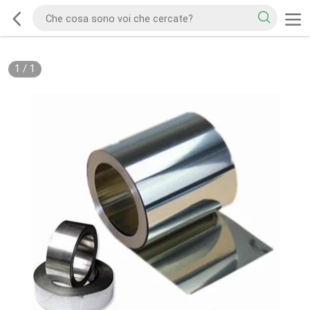
1
/
1