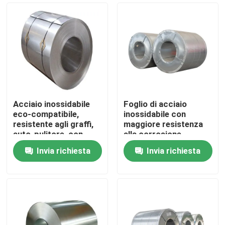
Acciaio inossidabile
Foglio di acciaio
eco-compatibile,
inossidabile con
resistente agli graffi,
maggiore resistenza
auto-pulitore, con
alla corrosione
design elegante
Invia richiesta
Invia richiesta
Casa
Chi siamo
Contatti